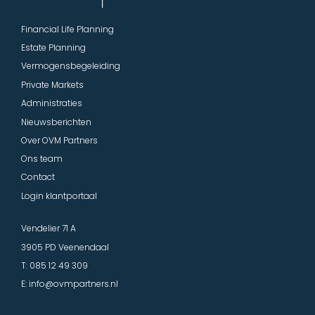
Financial Life Planning
Estate Planning
Vermogensbegeleiding
Private Markets
Administraties
Nieuwsberichten
Over OVM Partners
Ons team
Contact
Login klantportaal
Vendelier 71 A
3905 PD Veenendaal
T:
085 12 49 309
E:
info@ovmpartners.nl