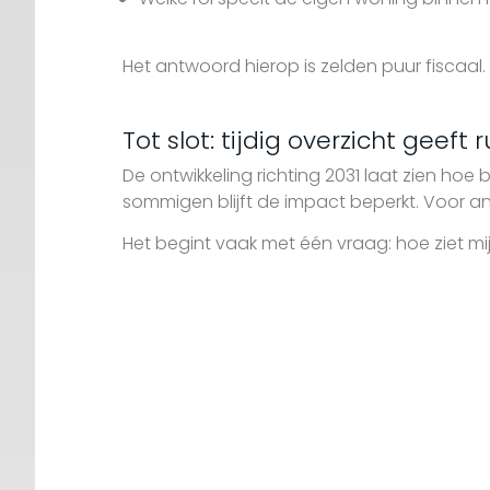
Het antwoord hierop is zelden puur fiscaal. 
Tot slot: tijdig overzicht geeft r
De ontwikkeling richting 2031 laat zien hoe b
sommigen blijft de impact beperkt. Voor ande
Het begint vaak met één vraag: hoe ziet mijn
Meer weten?
De gevolgen van de hypotheekrenteaf