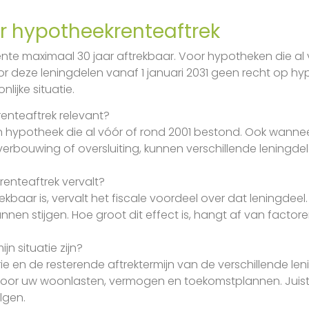
r hypotheekrenteaftrek
e maximaal 30 jaar aftrekbaar. Voor hypotheken die al vó
 deze leningdelen vanaf 1 januari 2031 geen recht op h
lijke situatie.
renteaftrek relevant?
n hypotheek die al vóór of rond 2001 bestond. Ook wannee
 verbouwing of oversluiting, kunnen verschillende leningd
renteaftrek vervalt?
baar is, vervalt het fiscale voordeel over dat leningdeel
nen stijgen. Hoe groot dit effect is, hangt af van facto
n situatie zijn?
rie en de resterende aftrektermijn van de verschillende l
 voor uw woonlasten, vermogen en toekomstplannen. Jui
lgen.