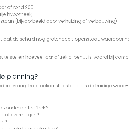
r of rond 2001;
ije hypotheek;
staan (bijvoorbeeld door verhuizing of verbouwing).
oot dat de schuld nog grotendeels openstaat, waardoor he
t te stellen hoeveel jaar aftrek al benut is, vooral bij c
le planning?
bredere vraag: hoe toekomstbestendig is de huidige woon
h zonder renteaftrek?
 totale vermogen?
oen?
et totale financiële plan?