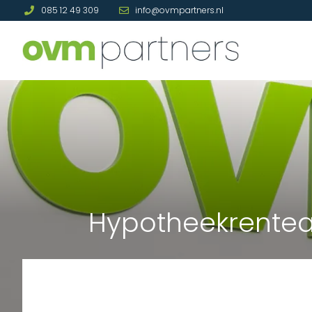
085 12 49 309
info@ovmpartners.nl
Hypotheekrenteaft