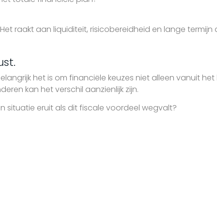
Het raakt aan liquiditeit, risicobereidheid en lange termijn
ust.
elangrijk het is om financiële keuzes niet alleen vanuit het
ren kan het verschil aanzienlijk zijn.
 situatie eruit als dit fiscale voordeel wegvalt?
trek raken zelden één onderdeel van het