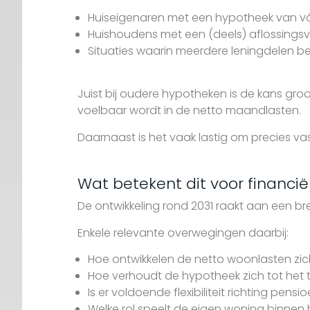
Huiseigenaren met een hypotheek van vóó
Huishoudens met een (deels) aflossingsvr
Situaties waarin meerdere leningdelen be
Juist bij oudere hypotheken is de kans gr
voelbaar wordt in de netto maandlasten.
Daarnaast is het vaak lastig om precies vas
Wat betekent dit voor financië
De ontwikkeling rond 2031 raakt aan een 
Enkele relevante overwegingen daarbij:
Hoe ontwikkelen de netto woonlasten zic
Hoe verhoudt de hypotheek zich tot het
Is er voldoende flexibiliteit richting pensi
Welke rol speelt de eigen woning binnen h