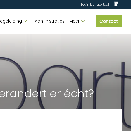
Login klantportaal
geleiding
Administraties
Meer
Contact
verandert er écht?