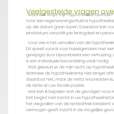
Veelgestelde vragen ove
Wanneer stopt mijn hypotheekrenteaftrek?
Voor een eigenwoningschuld is hypotheekrent
op die datum gaan lopen. Daardoor kan voor
einddatum verschilt per leningdeel en persoon
Voor wie is het vervallen van de hypotheek
Dit speelt vooral voor huiseigenaren met ee
gewijzigd door bijvoorbeeld een verhuizing,
is een individuele beoordeling vaak nodig.
Wat gebeurt er als mijn recht op hypotheek
Wanneer de hypotheekrente niet langer aftrek
daardoor niet, maar de netto woonlasten kun
de rente en uw fiscale positie.
Hoe kan ik bepalen wat de gevolgen voor mij
Dat begint met inzicht in uw hypotheekhisto
het wegvallen van de renteaftrek betekent
vermogen geeft inzicht in de mogelijke gevo