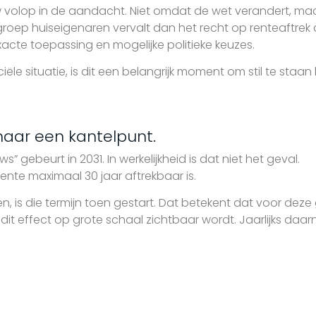
 volop in de aandacht. Niet omdat de wet verandert, ma
 groep huiseigenaren vervalt dan het recht op renteaftrek 
xacte toepassing en mogelijke politieke keuzes.
nciële situatie, is dit een belangrijk moment om stil te staa
 maar een kantelpunt.
s” gebeurt in 2031. In werkelijkheid is dat niet het geval.
nte maximaal 30 jaar aftrekbaar is.
 is die termijn toen gestart. Dat betekent dat voor deze gr
dit effect op grote schaal zichtbaar wordt. Jaarlijks daa