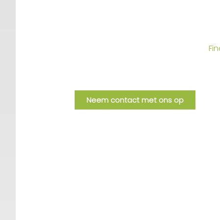
financiële geheel. Juist de samenha
toekomstplannen – bepaalt wat versta
Wil je daar eens rustig naar kijken, d
over hoe wij cliënten begeleiden in
Fin
Dit altijd vanuit onafhankelijkheid en
Neem contact met ons op