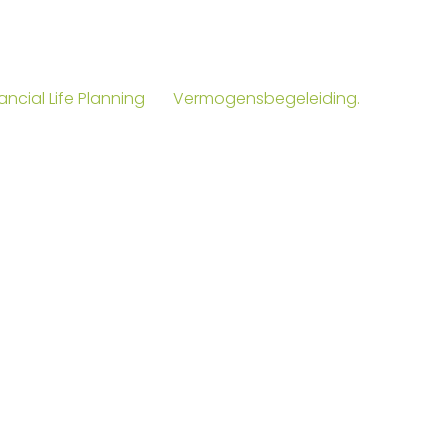
ng – tussen inkomen, vermogen, woning en
ndig is.
an lees je op de website van OVM Partners meer
ancial Life Planning
en
Vermogensbegeleiding.
 met oog voor het totaalbeeld.